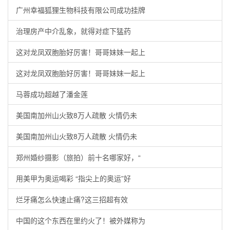
广州幸福狐狸生物科技有限公司成功挂牌
治理房产中介乱象，就得对症下猛药
这对龙凤双胞胎好厉害！哥哥妹妹一起上
这对龙凤双胞胎好厉害！哥哥妹妹一起上
马蓉成功超越了潘金莲
美国南加州山火致8万人疏散 火情仍未
美国南加州山火致8万人疏散 火情仍未
郑州婚纱摄影（旅拍）前十名哪家好，“
用美甲为奥运喝彩 “指尖上的奥运”好
烂牙痛怎么快速止痛?这三招超有效
中国的这个东西在里约火了！被外媒称为