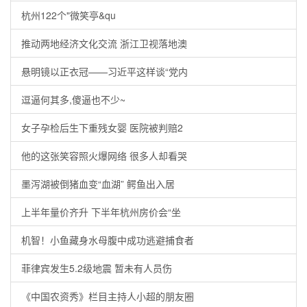
杭州122个"微笑亭&qu
推动两地经济文化交流 浙江卫视落地澳
悬明镜以正衣冠——习近平这样谈“党内
逗逼何其多,傻逼也不少~
女子孕检后生下重残女婴 医院被判赔2
他的这张笑容照火爆网络 很多人却看哭
墨泻湖被倒猪血变“血湖” 鳄鱼出入居
上半年量价齐升 下半年杭州房价会“坐
机智！小鱼藏身水母腹中成功逃避捕食者
菲律宾发生5.2级地震 暂未有人员伤
《中国农资秀》栏目主持人小超的朋友圈