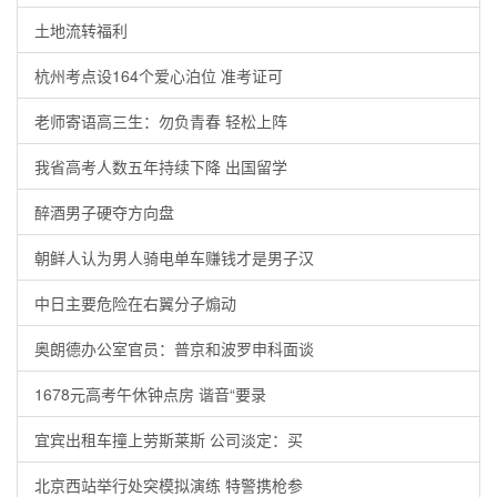
土地流转福利
杭州考点设164个爱心泊位 准考证可
老师寄语高三生：勿负青春 轻松上阵
我省高考人数五年持续下降 出国留学
醉酒男子硬夺方向盘
朝鲜人认为男人骑电单车赚钱才是男子汉
中日主要危险在右翼分子煽动
奥朗德办公室官员：普京和波罗申科面谈
1678元高考午休钟点房 谐音“要录
宜宾出租车撞上劳斯莱斯 公司淡定：买
北京西站举行处突模拟演练 特警携枪参