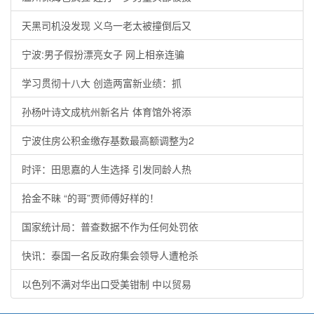
天黑司机没发现 义乌一老太被撞倒后又
宁波:男子假扮漂亮女子 网上相亲连骗
学习贯彻十八大 创造两富新业绩：抓
孙杨叶诗文成杭州新名片 体育馆外将添
宁波住房公积金缴存基数最高额调整为2
时评：田思嘉的人生选择 引发同龄人热
拾金不昧 “的哥”贾师傅好样的！
国家统计局：普查数据不作为任何处罚依
快讯：泰国一名反政府集会领导人遭枪杀
以色列不满对华出口受美钳制 中以贸易