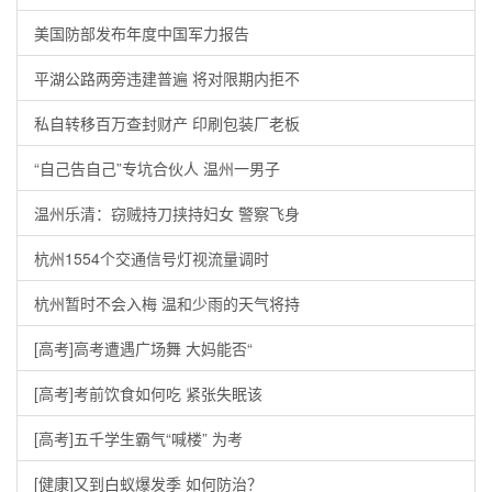
美国防部发布年度中国军力报告
平湖公路两旁违建普遍 将对限期内拒不
私自转移百万查封财产 印刷包装厂老板
“自己告自己”专坑合伙人 温州一男子
温州乐清：窃贼持刀挟持妇女 警察飞身
杭州1554个交通信号灯视流量调时
杭州暂时不会入梅 温和少雨的天气将持
[高考]高考遭遇广场舞 大妈能否“
[高考]考前饮食如何吃 紧张失眠该
[高考]五千学生霸气“喊楼” 为考
[健康]又到白蚁爆发季 如何防治？