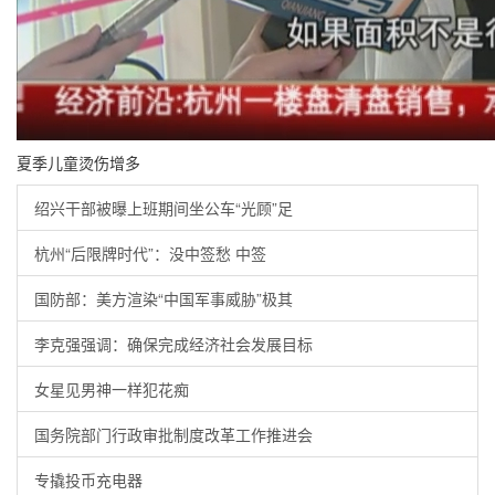
夏季儿童烫伤增多
绍兴干部被曝上班期间坐公车“光顾”足
杭州“后限牌时代”：没中签愁 中签
国防部：美方渲染“中国军事威胁”极其
李克强强调：确保完成经济社会发展目标
女星见男神一样犯花痴
国务院部门行政审批制度改革工作推进会
专撬投币充电器