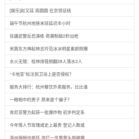
[娱乐]赵又廷 高圆圆 在京领证结
端午节杭州地铁末班延迟半小时
驻疆武警反恐演练 奇袭制敌2秒出枪
宋茜东方神起林志玲范冰冰明星素颜照曝
水火无情：桂林排筏侧翻28人落水2人
“卡地亚”标注到卫浴上是否侵权？
服务大排行：杭州餐饮外卖服务，比比谁
一眼相中的男子 原来是个骗子？
肯尼亚警方起获一批爆炸物 初步判定系
今年情人节玫瑰或史上最贵 登记人数或
温州保姆也疯狂 连打一岁男童头部被摄