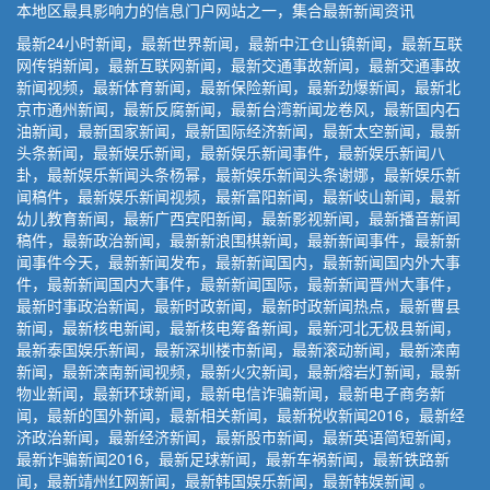
本地区最具影响力的信息门户网站之一，集合最新新闻资讯
最新24小时新闻，最新世界新闻，最新中江仓山镇新闻，最新互联
网传销新闻，最新互联网新闻，最新交通事故新闻，最新交通事故
新闻视频，最新体育新闻，最新保险新闻，最新劲爆新闻，最新北
京市通州新闻，最新反腐新闻，最新台湾新闻龙卷风，最新国内石
油新闻，最新国家新闻，最新国际经济新闻，最新太空新闻，最新
头条新闻，最新娱乐新闻，最新娱乐新闻事件，最新娱乐新闻八
卦，最新娱乐新闻头条杨幂，最新娱乐新闻头条谢娜，最新娱乐新
闻稿件，最新娱乐新闻视频，最新富阳新闻，最新岐山新闻，最新
幼儿教育新闻，最新广西宾阳新闻，最新影视新闻，最新播音新闻
稿件，最新政治新闻，最新新浪围棋新闻，最新新闻事件，最新新
闻事件今天，最新新闻发布，最新新闻国内，最新新闻国内外大事
件，最新新闻国内大事件，最新新闻国际，最新新闻晋州大事件，
最新时事政治新闻，最新时政新闻，最新时政新闻热点，最新曹县
新闻，最新核电新闻，最新核电筹备新闻，最新河北无极县新闻，
最新泰国娱乐新闻，最新深圳楼市新闻，最新滚动新闻，最新滦南
新闻，最新滦南新闻视频，最新火灾新闻，最新熔岩灯新闻，最新
物业新闻，最新环球新闻，最新电信诈骗新闻，最新电子商务新
闻，最新的国外新闻，最新相关新闻，最新税收新闻2016，最新经
济政治新闻，最新经济新闻，最新股市新闻，最新英语简短新闻，
最新诈骗新闻2016，最新足球新闻，最新车祸新闻，最新铁路新
闻，最新靖州红网新闻，最新韩国娱乐新闻，最新韩娱新闻 。