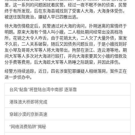
里，这一系列的问题困扰着民警。经过一夜不眠不休的侦查，民警
终于有所发现，后在东海县城找到了受害人大海，大海身体受伤，
被送往医院救治，嫌疑人早已四散出逃。
待大海伤情稳定后，民警通过对大海的询问，扑朔迷离的案情终于
明朗。原来大海有个情人叫小娥，二人相处期间经常出没高档场
所，花销之大令人咋舌，由于花销太大，二人欠了大量外债，案发
不久前，二人关系破裂，随后又因债务问题反目，于是小娥找到好
友小琴及哥哥大军等人将大海带出，拘禁在浙江、连云港等地，期
间大军等人多次对大海进行殴打，并向大海索要其欠小娥的借款及
分手费等费用，后大海趁大军等人熟睡之际跳窗，并因此摔伤。
经警方持续追踪，近日，四名涉案犯罪嫌疑人相继落网，案件正在
进一步侦办中。
台风“鲇鱼”将登陆台湾中南部 逐渐靠
港珠澳大桥即将完成
穿越沙漠的京新高速
“网络消费陷阱”揭秘