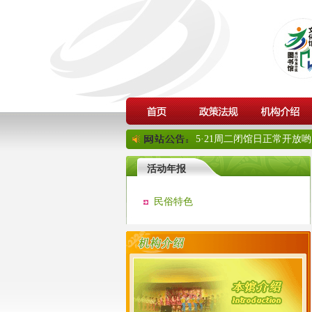
5·21周二闭馆日正常开放哟
活动年报
民俗特色