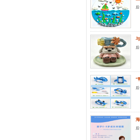
后
与
后
“
后
海
后