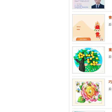
青
后
童
后
巧
后