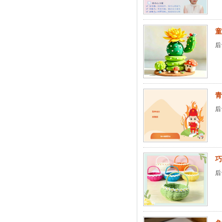
童
后
青
后
巧
后