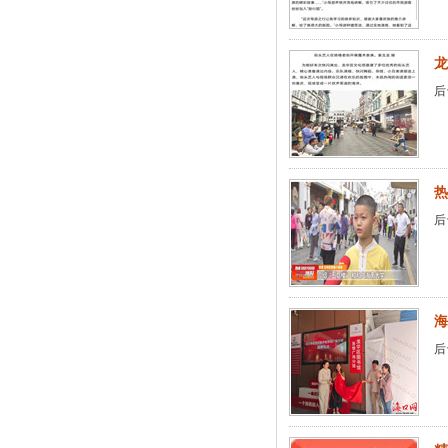
龙
后
热
后
海
后