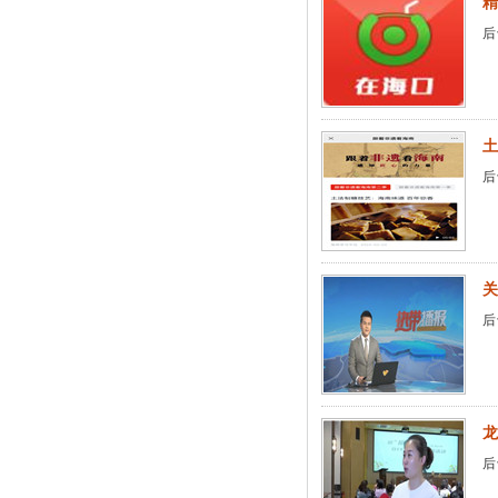
精
后
土
后
关
后
龙
后