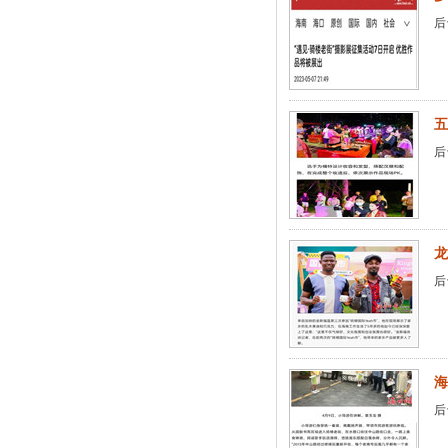
后
五
后
龙
后
海
后