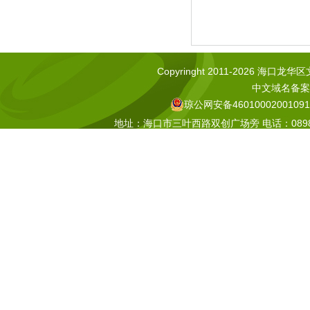
Copyringht 2011-2026 海口龙华区文化
中文域名备案号
琼公网安备46010002001091
地址：海口市三叶西路双创广场旁 电话：0898-665