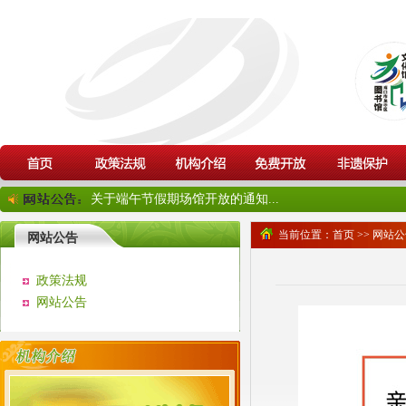
关于端午节假期场馆开放的通知...
当前位置：
首页
>>
网站公
网站公告
政策法规
网站公告