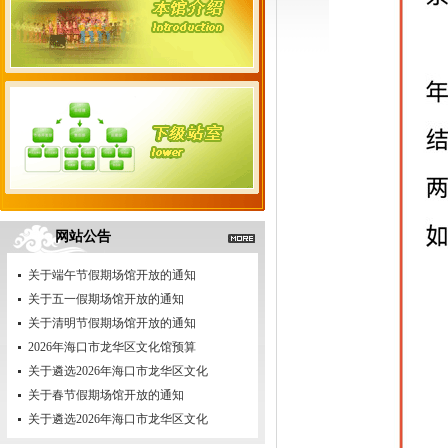
网站公告
关于端午节假期场馆开放的通知
关于五一假期场馆开放的通知
关于清明节假期场馆开放的通知
2026年海口市龙华区文化馆预算
关于遴选2026年海口市龙华区文化
关于春节假期场馆开放的通知
关于遴选2026年海口市龙华区文化