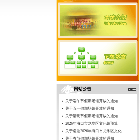
网站公告
关于端午节假期场馆开放的通知
关于五一假期场馆开放的通知
关于清明节假期场馆开放的通知
2026年海口市龙华区文化馆预算
关于遴选2026年海口市龙华区文化
关于春节假期场馆开放的通知