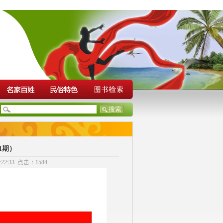
1期）
2:33 点击：1584