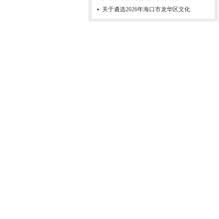
关于遴选2026年海口市龙华区文化