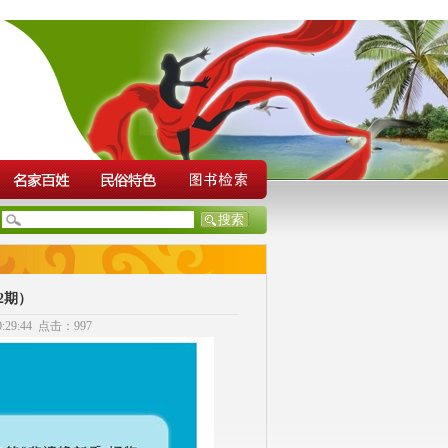
2期）
29:44 点击：997