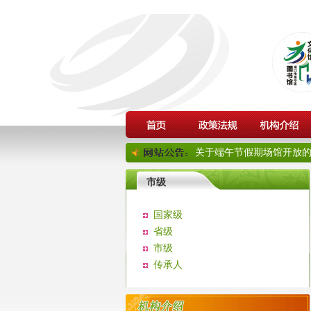
关于端午节假期场馆开放的通
市级
国家级
省级
市级
传承人