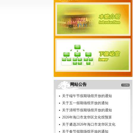
网站公告
关于端午节假期场馆开放的通知
关于五一假期场馆开放的通知
关于清明节假期场馆开放的通知
2026年海口市龙华区文化馆预算
关于遴选2026年海口市龙华区文化
关于春节假期场馆开放的通知