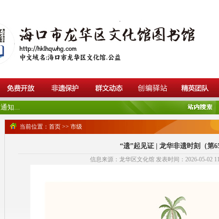
知...
当前位置：
首页
>>
市级
“遗”起见证 | 龙华非遗时刻（第6
信息来源：龙华区文化馆 发表时间：2026-05-02 11: