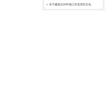
关于遴选2026年海口市龙华区文化