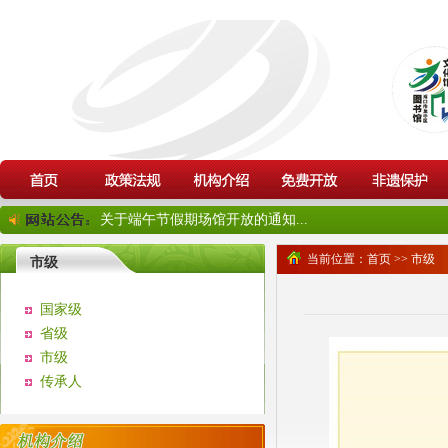
关于端午节假期场馆开放的通知...
当前位置：
首页
>>
市级
市级
国家级
省级
市级
传承人