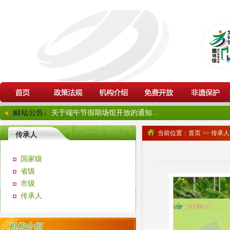
关于端午节假期场馆开放的通知...
当前位置：
首页
>>
传承人
传承人
国家级
省级
市级
传承人