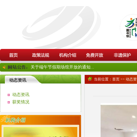
关于端午节假期场馆开放的通知...
当前位置：
首页
>>
动态资
动态资讯
动态资讯
获奖情况