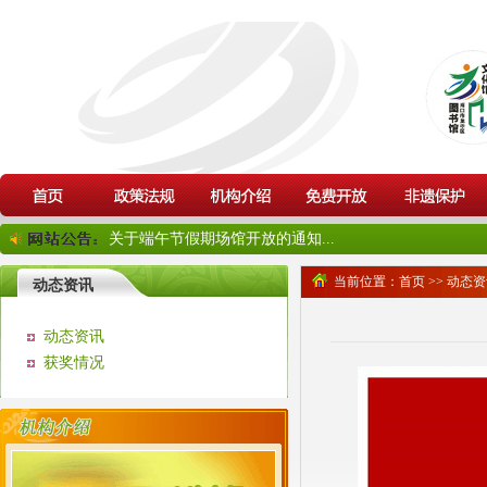
关于端午节假期场馆开放的通知...
当前位置：
首页
>>
动态资
动态资讯
动态资讯
获奖情况