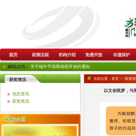
关于端午节假期场馆开放的通知...
当前位置：
首页
>>
获奖情
获奖情况
以文创筑梦，与
动态资讯
获奖情况