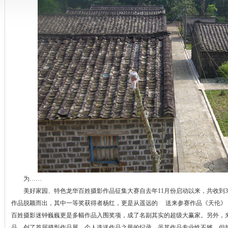
为……
美好家园、特色龙华百姓摄影作品征集大赛自去年11月份启动以来，共收到3
作品脱颖而出，其中一等奖获得者杨红，更是从遥远的 送来参赛作品《天伦》
百姓摄影迷钟巍巍更是多幅作品入围奖项，成了名副其实的超级大赢家。另外，
品，创了首届摄影作品展，个人选送作品之最的纪录，虽其作品专业性不够，但