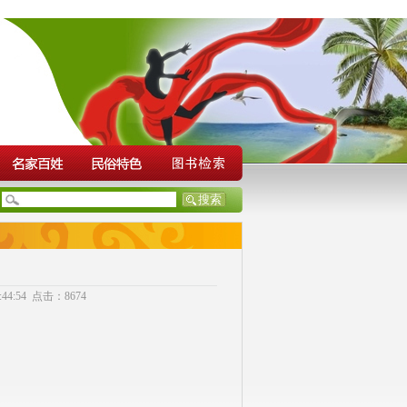
4:54 点击：8674