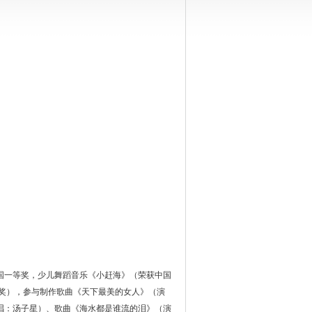
国一等奖，少儿舞蹈音乐《小赶海》（荣获中国
等奖），参与制作歌曲《天下最美的女人》（演
唱：汤子星）、歌曲《海水都是谁流的泪》（演