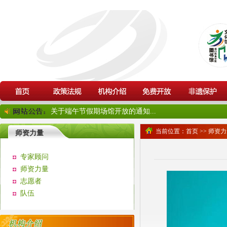
关于端午节假期场馆开放的通知...
当前位置：
首页
>>
师资力
师资力量
专家顾问
师资力量
志愿者
队伍