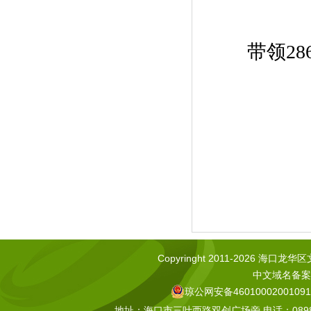
带领2
Copyringht 2011-2026 海口龙华区文化
中文域名备案号
琼公网安备46010002001091
地址：海口市三叶西路双创广场旁 电话：0898-665