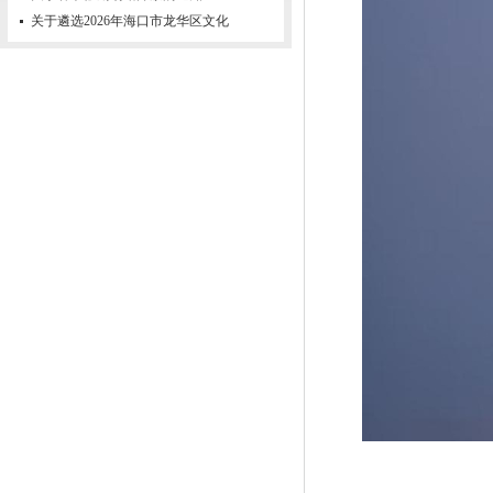
关于遴选2026年海口市龙华区文化