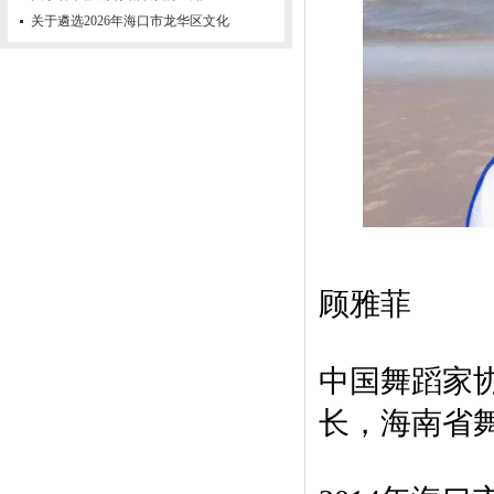
关于遴选2026年海口市龙华区文化
顾雅菲
中国舞蹈家
长，海南省