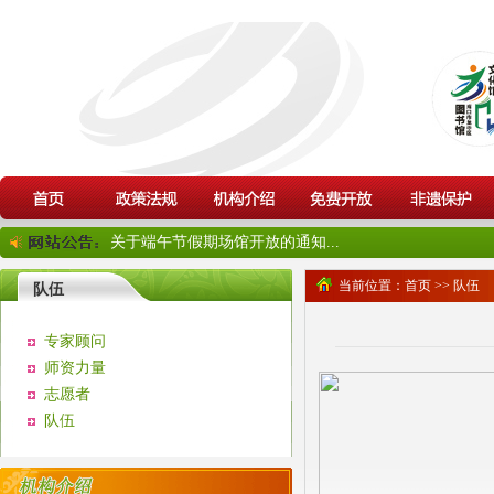
关于端午节假期场馆开放的通知...
当前位置：
首页
>>
队伍
队伍
专家顾问
师资力量
志愿者
队伍