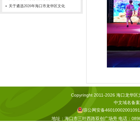
关于遴选2026年海口市龙华区文化
Copyringht 2011-2026 海口龙华区文化
中文域名备案号
琼公网安备46010002001091
地址：海口市三叶西路双创广场旁 电话：0898-665