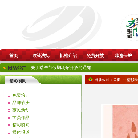
关于端午节假期场馆开放的通知...
当前位置：
首页
>>
精彩瞬
精彩瞬间
免费培训
品牌节庆
惠民活动
学员作品
精彩瞬间
媒体报道