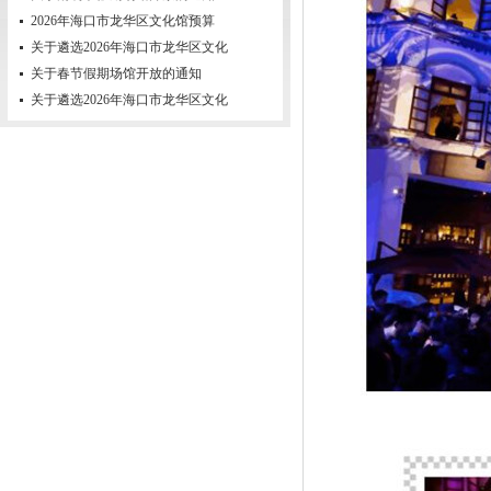
2026年海口市龙华区文化馆预算
关于遴选2026年海口市龙华区文化
关于春节假期场馆开放的通知
关于遴选2026年海口市龙华区文化