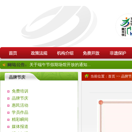
关于端午节假期场馆开放的通知...
当前位置：
首页
>>
品牌节
品牌节庆
免费培训
品牌节庆
惠民活动
学员作品
精彩瞬间
媒体报道