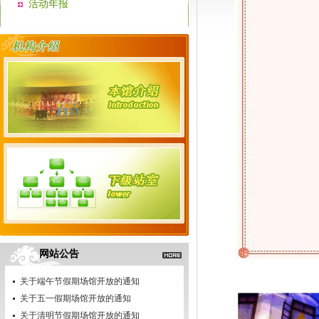
活动年报
网站公告
关于端午节假期场馆开放的通知
关于五一假期场馆开放的通知
关于清明节假期场馆开放的通知